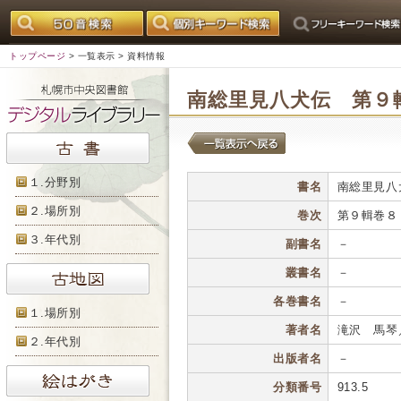
トップページ
>
一覧表示
> 資料情報
南総里見八犬伝 第９
１.分野別
書名
南総里見八
２.場所別
巻次
第９輯巻８
３.年代別
副書名
－
叢書名
－
各巻書名
－
１.場所別
著者名
滝沢 馬琴
２.年代別
出版者名
－
分類番号
913.5