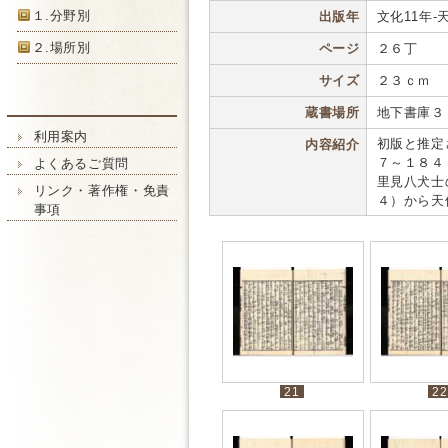
１.分野別
出版年
文化11年-天保
２.場所別
ページ
２６丁
サイズ
２３ｃｍ
蔵書場所
地下書庫３
利用案内
初版と推定
内容紹介
７～１８４
よくあるご質問
里見八犬士
リンク・著作権・免責
４）から天
事項
21
22