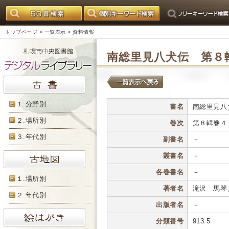
トップページ
>
一覧表示
> 資料情報
南総里見八犬伝 第８
１.分野別
書名
南総里見八
２.場所別
巻次
第８輯巻４
３.年代別
副書名
－
叢書名
－
各巻書名
－
１.場所別
著者名
滝沢 馬琴
２.年代別
出版者名
－
分類番号
913.5