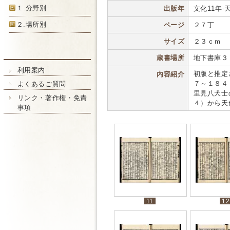
１.分野別
出版年
文化11年-天保
２.場所別
ページ
２７丁
サイズ
２３ｃｍ
蔵書場所
地下書庫３
利用案内
初版と推定
内容紹介
７～１８４
よくあるご質問
里見八犬士
リンク・著作権・免責
４）から天
事項
11
12