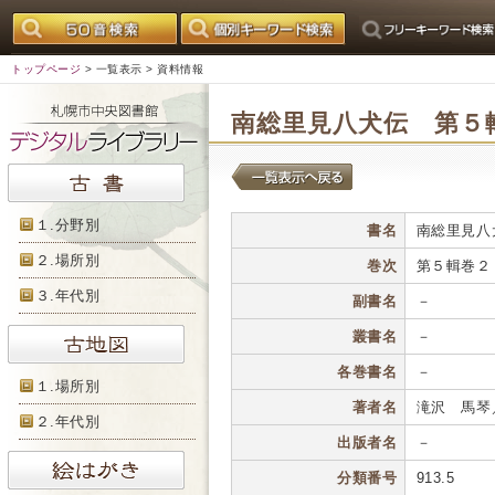
トップページ
>
一覧表示
> 資料情報
南総里見八犬伝 第５
１.分野別
書名
南総里見八
２.場所別
巻次
第５輯巻２
３.年代別
副書名
－
叢書名
－
各巻書名
－
１.場所別
著者名
滝沢 馬琴
２.年代別
出版者名
－
分類番号
913.5