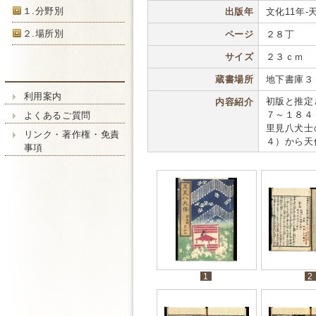
１.分野別
出版年
文化11年-天保
２.場所別
ページ
２８丁
サイズ
２３ｃｍ
蔵書場所
地下書庫３
利用案内
初版と推定
内容紹介
７～１８４
よくあるご質問
里見八犬士
リンク・著作権・免責
４）から天
事項
1
2