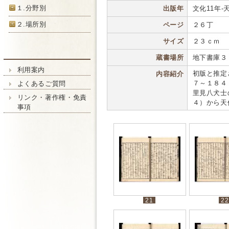
１.分野別
出版年
文化11年-天保
２.場所別
ページ
２６丁
サイズ
２３ｃｍ
蔵書場所
地下書庫３
利用案内
初版と推定
内容紹介
７～１８４
よくあるご質問
里見八犬士
リンク・著作権・免責
４）から天
事項
21
22