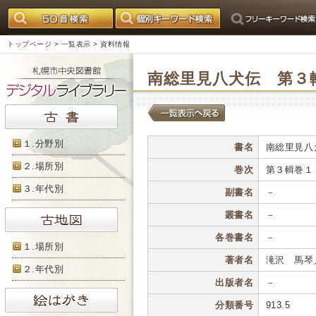
トップページ
>
一覧表示
> 資料情報
南総里見八犬伝 第３
１.分野別
書名
南総里見八
２.場所別
巻次
第３輯巻１
３.年代別
副書名
－
叢書名
－
各巻書名
－
１.場所別
著者名
滝沢 馬琴
２.年代別
出版者名
－
分類番号
913.5