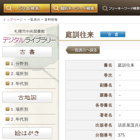
トップページ
>
一覧表示
> 資料情報
庭訓往来
１.分野別
書名
庭訓往来
２.場所別
巻次
－
３.年代別
副書名
－
叢書名
－
各巻書名
－
１.場所別
著者名
－
２.年代別
出版者名
須原屋茂兵
分類番号
375