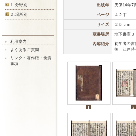
１.分野別
出版年
天保14年7月(
２.場所別
ページ
４２丁
サイズ
２５ｃｍ
蔵書場所
地下書庫３
利用案内
初学者の書
内容紹介
後、江戸時
よくあるご質問
リンク・著作権・免責
事項
1
2