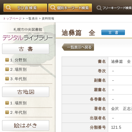
トップページ
>
一覧表示
> 資料情報
迪彝篇 全
１.分野別
書名
迪彝篇 全
２.場所別
巻次
－
３.年代別
副書名
－
叢書名
－
各巻書名
－
１.場所別
著者名
会沢 正志
２.年代別
出版者名
－
分類番号
121.5