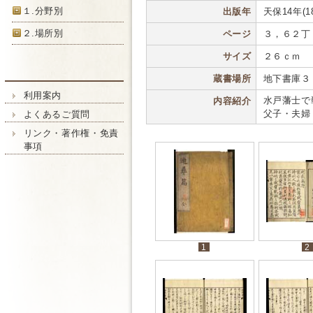
１.分野別
出版年
天保14年(18
２.場所別
ページ
３，６２丁
サイズ
２６ｃｍ
蔵書場所
地下書庫３
利用案内
水戸藩士で
内容紹介
父子・夫婦
よくあるご質問
リンク・著作権・免責
事項
1
2