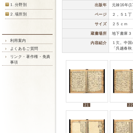
１.分野別
出版年
元禄16年(17
２.場所別
ページ
２，５１丁
サイズ
２５ｃｍ
蔵書場所
地下書庫３
利用案内
１欠。中国
内容紹介
「呉越春秋
よくあるご質問
リンク・著作権・免責
事項
21
22