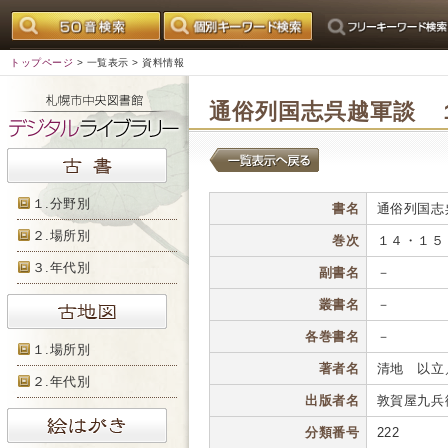
トップページ
>
一覧表示
> 資料情報
通俗列国志呉越軍談 
１.分野別
書名
通俗列国志
２.場所別
巻次
１４・１５
３.年代別
副書名
－
叢書名
－
各巻書名
－
１.場所別
著者名
清地 以立
２.年代別
出版者名
敦賀屋九兵
分類番号
222