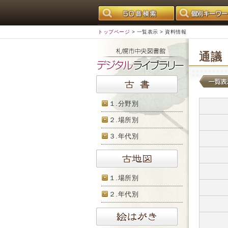
トップページ
>
一覧表示
> 資料情報
通議
１.分野別
２.場所別
３.年代別
１.場所別
２.年代別