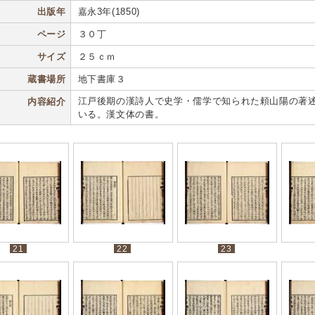
出版年
嘉永3年(1850)
ページ
３０丁
サイズ
２５ｃｍ
蔵書場所
地下書庫３
江戸後期の漢詩人で史学・儒学で知られた頼山陽の著
内容紹介
いる。漢文体の書。
21
22
23