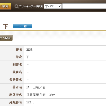
 下
書名
通議
巻次
下
副書名
－
叢書名
－
各巻書名
－
著者名
頼 山陽／著
出版者名
須原屋茂兵衛 ほか
分類番号
121.5