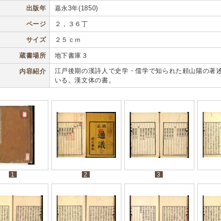
出版年
嘉永3年(1850)
ページ
２，３６丁
サイズ
２５ｃｍ
蔵書場所
地下書庫３
江戸後期の漢詩人で史学・儒学で知られた頼山陽の著
内容紹介
いる。漢文体の書。
1
2
3