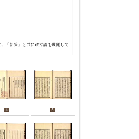
述。「新策」と共に政治論を展開して
4
5