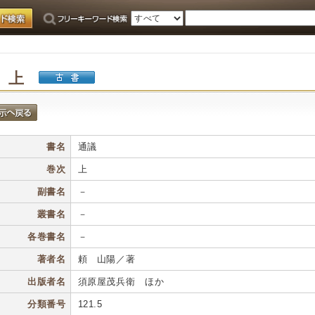
 上
書名
通議
巻次
上
副書名
－
叢書名
－
各巻書名
－
著者名
頼 山陽／著
出版者名
須原屋茂兵衛 ほか
分類番号
121.5