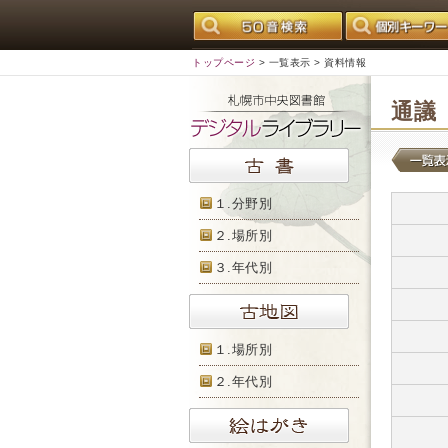
トップページ
>
一覧表示
> 資料情報
通議
１.分野別
２.場所別
３.年代別
１.場所別
２.年代別