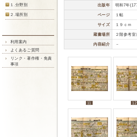
１.分野別
出版年
明和7年(177
２.場所別
ページ
１帖
サイズ
１９ｃｍ
蔵書場所
２階参考室
利用案内
内容紹介
－
よくあるご質問
リンク・著作権・免責
事項
11
12