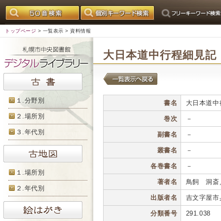
トップページ
>
一覧表示
> 資料情報
大日本道中行程細見記
１.分野別
書名
大日本道中
２.場所別
巻次
－
３.年代別
副書名
－
叢書名
－
各巻書名
－
１.場所別
著者名
鳥飼 洞斎
２.年代別
出版者名
吉文字屋市
分類番号
291.038