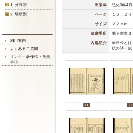
１.分野別
出版年
弘化3年4月(1
２.場所別
ページ
１０，２４
サイズ
２２ｃｍ
蔵書場所
地下書庫３
利用案内
蘇長公とは
内容紹介
軾の詩・賦
よくあるご質問
リンク・著作権・免責
事項
11
12