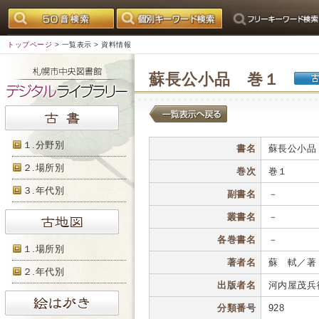
トップページ
>
一覧表示
> 資料情報
蘇長公小品 巻１
１.分野別
書名
蘇長公小品
２.場所別
巻次
巻１
３.年代別
副書名
－
叢書名
－
各巻書名
－
１.場所別
著者名
蘇 軾／著
２.年代別
出版者名
河内屋茂兵
分類番号
928