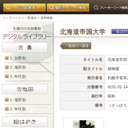
トップページ
>
一覧表示
> 資料情報
北海道帝国大学
１.分野別
タイトル名
北海道帝国
２.場所別
副タイトル
植物園
３.年代別
発行者名
札幌市電気
分類番号
0101-01-14
発行年
昭和
１.場所別
備考
（さっぽろ
２.年代別