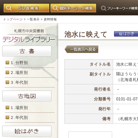
トップページ
>
一覧表示
> 資料情報
池水に映えて
１.分野別
タイトル名
池水に映え
２.場所別
陽はうらう
副タイトル
（北海道札
３.年代別
発行者名
－
分類番号
0101-01-07
１.場所別
発行年
－
２.年代別
備考
（札幌市大観