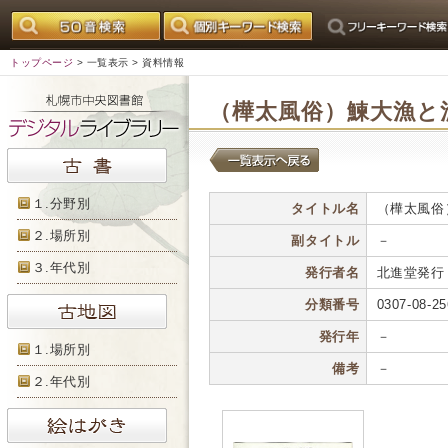
トップページ
>
一覧表示
> 資料情報
（樺太風俗）鰊大漁と
１.分野別
タイトル名
（樺太風俗
２.場所別
副タイトル
－
３.年代別
発行者名
北進堂発行
分類番号
0307-08-25
発行年
－
１.場所別
備考
－
２.年代別