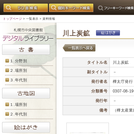
トップページ
>
一覧表示
> 資料情報
川上炭鉱
１.分野別
タイトル名
川上炭鉱
２.場所別
副タイトル
－
３.年代別
発行者名
樺太庁発行
分類番号
0307-08-19
発行年
－
１.場所別
備考
（樺太産業
２.年代別