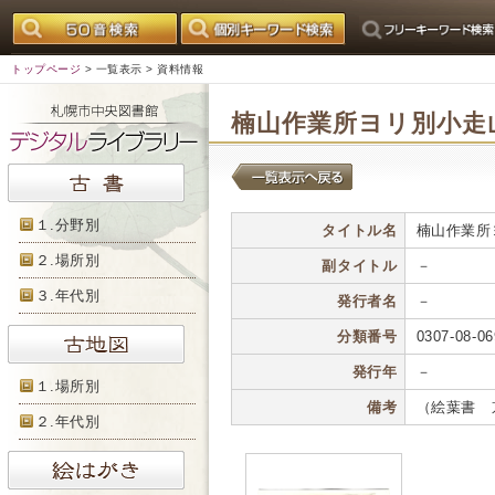
トップページ
>
一覧表示
> 資料情報
楠山作業所ヨリ別小走
１.分野別
タイトル名
楠山作業所
２.場所別
副タイトル
－
３.年代別
発行者名
－
分類番号
0307-08-06
発行年
－
１.場所別
備考
（絵葉書
２.年代別