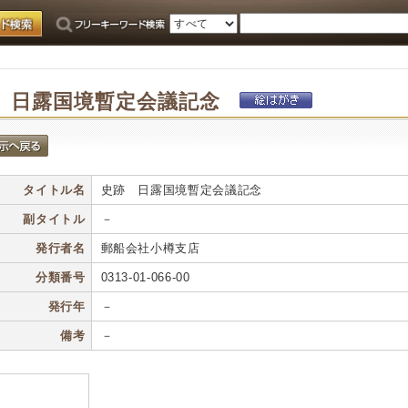
 日露国境暫定会議記念
タイトル名
史跡 日露国境暫定会議記念
副タイトル
－
発行者名
郵船会社小樽支店
分類番号
0313-01-066-00
発行年
－
備考
－