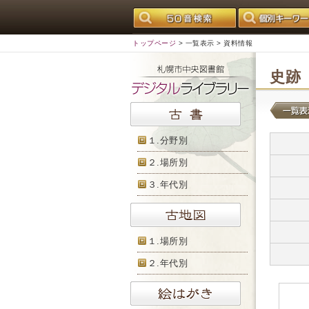
トップページ
>
一覧表示
> 資料情報
史跡
１.分野別
２.場所別
３.年代別
１.場所別
２.年代別