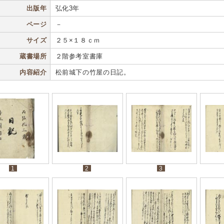
出版年
弘化3年
ページ
－
サイズ
２５×１８ｃｍ
蔵書場所
２階参考室書庫
内容紹介
松前城下の竹屋の日記。
1
2
3