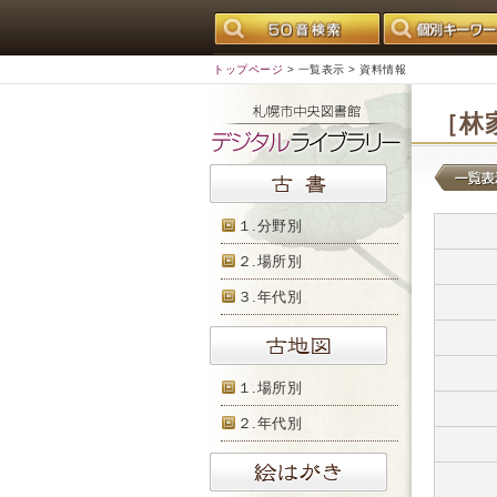
トップページ
>
一覧表示
> 資料情報
［林
１.分野別
２.場所別
３.年代別
１.場所別
２.年代別