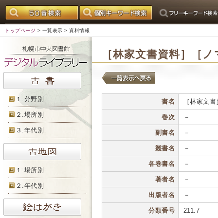
トップページ
>
一覧表示
> 資料情報
［林家文書資料］［ノ
１.分野別
書名
［林家文書
２.場所別
巻次
－
３.年代別
副書名
－
叢書名
－
各巻書名
－
１.場所別
著者名
－
２.年代別
出版者名
－
分類番号
211.7