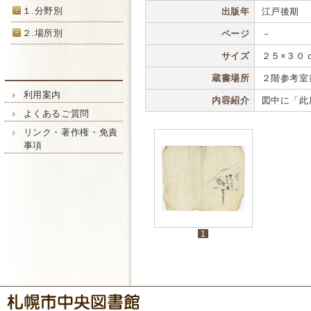
１.分野別
出版年
江戸後期
２.場所別
ページ
－
サイズ
２５×３０
蔵書場所
２階参考室
利用案内
内容紹介
図中に「此
よくあるご質問
リンク・著作権・免責
事項
1