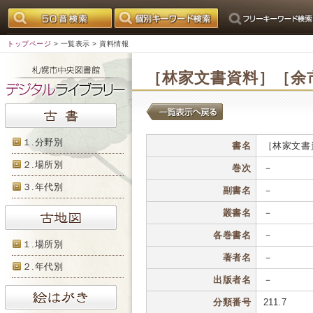
トップページ
>
一覧表示
> 資料情報
［林家文書資料］［余
１.分野別
書名
［林家文書
２.場所別
巻次
－
３.年代別
副書名
－
叢書名
－
各巻書名
－
１.場所別
著者名
－
２.年代別
出版者名
－
分類番号
211.7