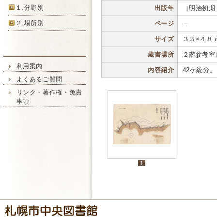
１.分野別
出版年
［明治初期
２.場所別
ページ
－
サイズ
３３×４８
蔵書場所
２階参考室
利用案内
内容紹介
42ケ統分。
よくあるご質問
リンク・著作権・免責
事項
1