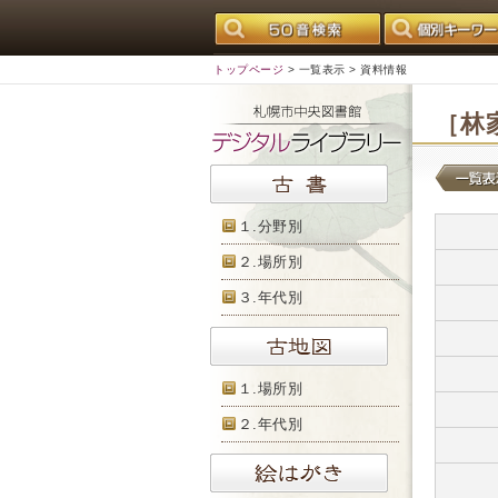
トップページ
>
一覧表示
> 資料情報
［林
１.分野別
２.場所別
３.年代別
１.場所別
２.年代別