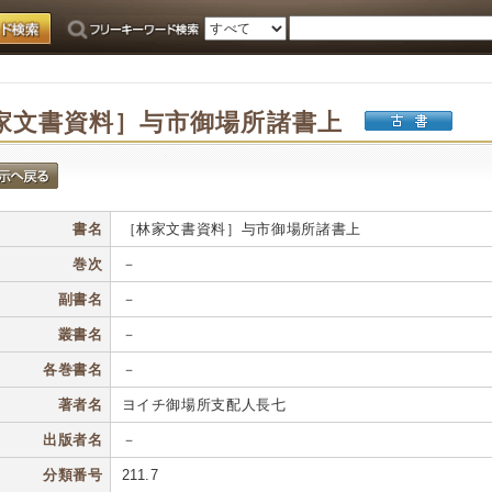
家文書資料］与市御場所諸書上
書名
［林家文書資料］与市御場所諸書上
巻次
－
副書名
－
叢書名
－
各巻書名
－
著者名
ヨイチ御場所支配人長七
出版者名
－
分類番号
211.7