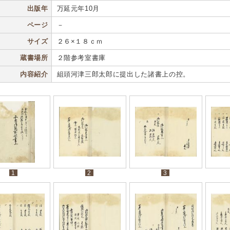
出版年
万延元年10月
ページ
－
サイズ
２６×１８ｃｍ
蔵書場所
２階参考室書庫
内容紹介
組頭河津三郎太郎に提出した諸書上の控。
1
2
3