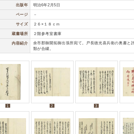
出版年
明治6年2月5日
ページ
－
サイズ
２６×１８ｃｍ
蔵書場所
２階参考室書庫
余市郡御開拓御出張所宛て。戸長徳光喜兵衛の奥書と
内容紹介
類が合綴。
1
2
3