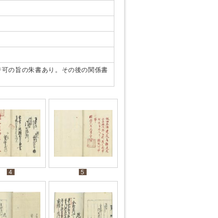
許可の旨の朱書あり。その後の関係書
4
5