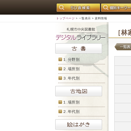
トップページ
>
一覧表示
> 資料情報
［林
１.分野別
２.場所別
３.年代別
１.場所別
２.年代別