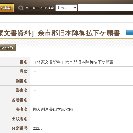
家文書資料］余市郡旧本陣御払下ケ願書
書名
［林家文書資料］余市郡旧本陣御払下ケ願書
巻次
－
副書名
－
叢書名
－
各巻書名
－
著者名
願人副戸長山本忠治郎
出版者名
－
分類番号
211.7