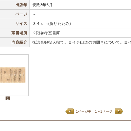
出版年
安政3年6月
ページ
－
サイズ
３４ｃｍ(折りたたみ)
蔵書場所
２階参考室書庫
内容紹介
御詰合御役人宛て。ヨイチ山道の切開きについて。ヨ
1
1ページ中
1～1ページ