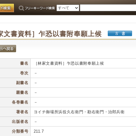
家文書資料］乍恐以書附奉願上候
書名
［林家文書資料］乍恐以書附奉願上候
巻次
－
副書名
－
叢書名
－
各巻書名
－
著者名
ヨイチ御場所浜役久右衛門・勘右衛門・治郎兵衛
出版者名
－
分類番号
211.7