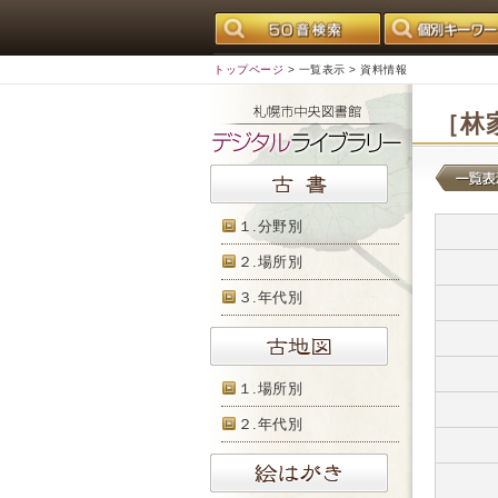
トップページ
>
一覧表示
> 資料情報
［林
１.分野別
２.場所別
３.年代別
１.場所別
２.年代別