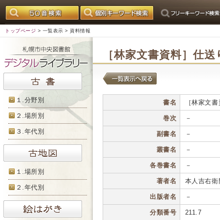
トップページ
>
一覧表示
> 資料情報
［林家文書資料］仕送
１.分野別
書名
［林家文書
２.場所別
巻次
－
３.年代別
副書名
－
叢書名
－
各巻書名
－
１.場所別
著者名
本人吉右衛
２.年代別
出版者名
－
分類番号
211.7