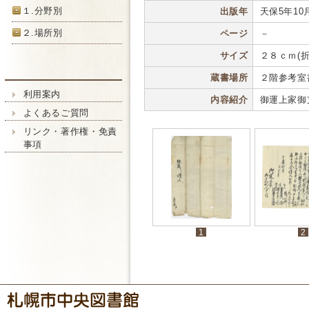
１.分野別
出版年
天保5年10
２.場所別
ページ
－
サイズ
２８ｃｍ(
蔵書場所
２階参考室
利用案内
内容紹介
御運上家御
よくあるご質問
リンク・著作権・免責
事項
1
2