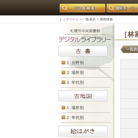
トップページ
>
一覧表示
> 資料情報
［林
１.分野別
２.場所別
３.年代別
１.場所別
２.年代別