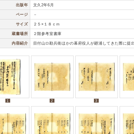
出版年
文久2年6月
ページ
－
サイズ
２５×１８ｃｍ
蔵書場所
２階参考室書庫
内容紹介
目付山ロ勘兵衛ほかの幕府役人が廻浦してきた際に提
1
2
3