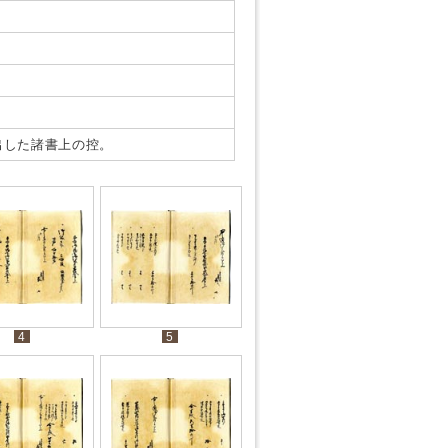
出した諸書上の控。
4
5