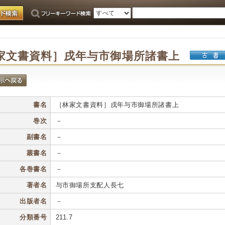
家文書資料］戌年与市御場所諸書上
書名
［林家文書資料］戌年与市御場所諸書上
巻次
－
副書名
－
叢書名
－
各巻書名
－
著者名
与市御場所支配人長七
出版者名
－
分類番号
211.7