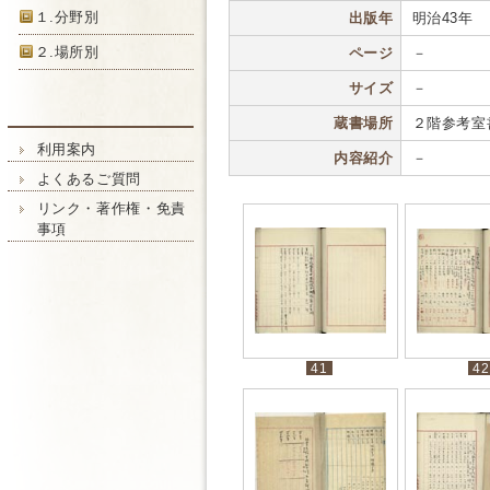
１.分野別
出版年
明治43年
２.場所別
ページ
－
サイズ
－
蔵書場所
２階参考室
利用案内
内容紹介
－
よくあるご質問
リンク・著作権・免責
事項
41
42