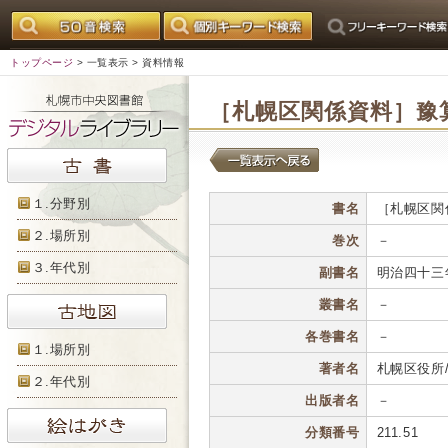
トップページ
>
一覧表示
> 資料情報
［札幌区関係資料］豫
１.分野別
書名
［札幌区関
２.場所別
巻次
－
３.年代別
副書名
明治四十三
叢書名
－
各巻書名
－
１.場所別
著者名
札幌区役所
２.年代別
出版者名
－
分類番号
211.51