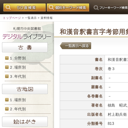
トップページ
>
一覧表示
> 資料情報
和漢音釈書言字考節用
１.分野別
書名
和漢音釈書
２.場所別
巻次
巻３
３.年代別
副書名
－
叢書名
－
各巻書名
－
１.場所別
著者名
槙島 昭武
２.年代別
出版者名
村上勘兵衛
分類番号
813