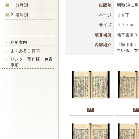
１.分野別
出版年
明和3年1月(1
２.場所別
ページ
２８丁
サイズ
２３ｃｍ
蔵書場所
地下書庫３
利用案内
「節用集」
内容紹介
ている。本
よくあるご質問
リンク・著作権・免責
事項
21
22