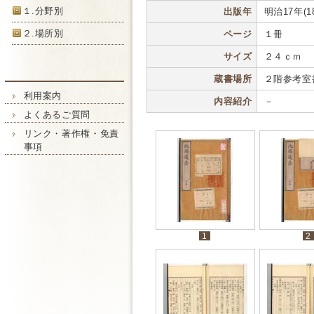
１.分野別
出版年
明治17年(18
２.場所別
ページ
１冊
サイズ
２４ｃｍ
蔵書場所
２階参考室
利用案内
内容紹介
－
よくあるご質問
リンク・著作権・免責
事項
1
2