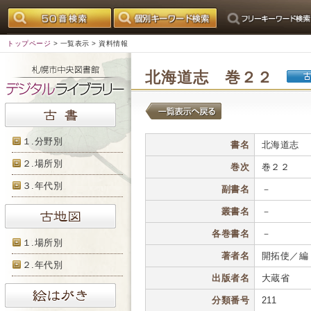
トップページ
>
一覧表示
> 資料情報
北海道志 巻２２
１.分野別
書名
北海道志
２.場所別
巻次
巻２２
３.年代別
副書名
－
叢書名
－
各巻書名
－
１.場所別
著者名
開拓使／編
２.年代別
出版者名
大蔵省
分類番号
211