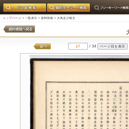
トップページ
>
一覧表示
>
資料情報
> 大鳥圭介報文
/ 34