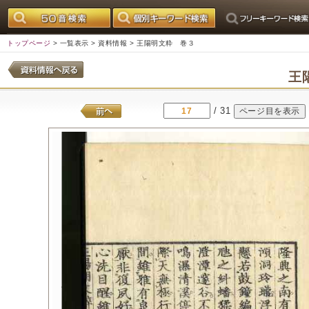
トップページ
>
一覧表示
>
資料情報
> 王陽明文粋 巻３
王
/ 31