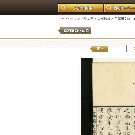
トップページ
>
一覧表示
>
資料情報
> 王陽明文粋 