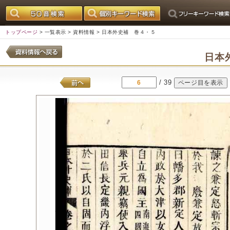
トップページ
>
一覧表示
>
資料情報
> 日本外史補 巻４・５
日本
/ 39