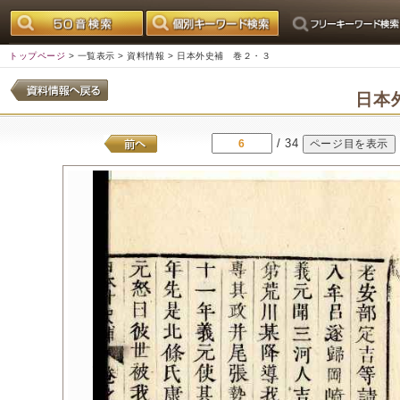
トップページ
>
一覧表示
>
資料情報
> 日本外史補 巻２・３
日本
/ 34