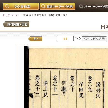
トップページ
>
一覧表示
>
資料情報
> 日本外史補 巻１
日
/ 40