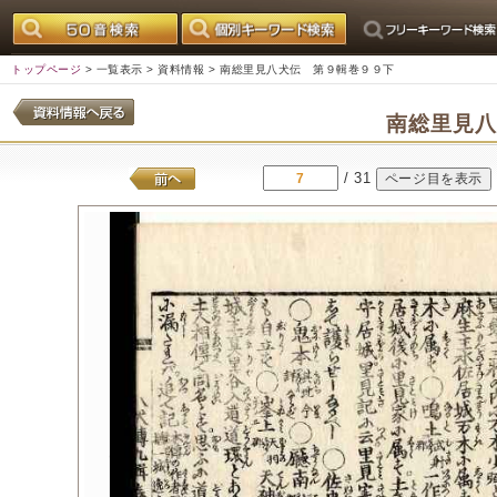
トップページ
>
一覧表示
>
資料情報
> 南総里見八犬伝 第９輯巻９９下
南総里見
/ 31