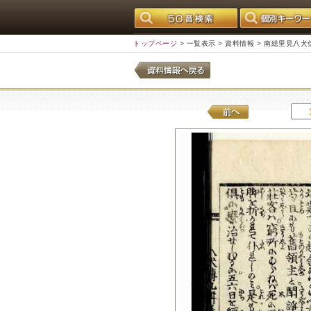
トップページ
>
一覧表示
>
資料情報
> 南総里見八犬