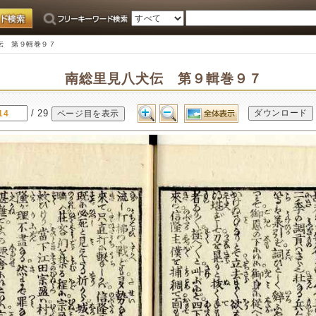
伝 第９輯巻９７
南総里見八犬伝 第９輯巻９７
/ 29