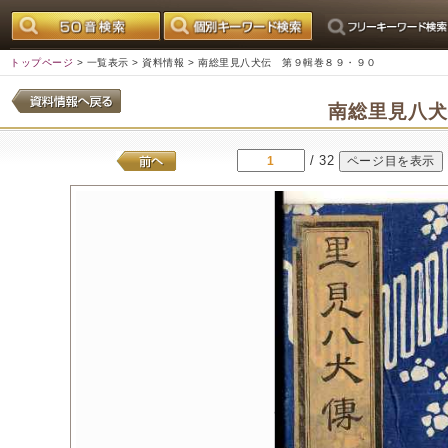
トップページ
>
一覧表示
>
資料情報
> 南総里見八犬伝 第９輯巻８９・９０
南総里見八
/ 32