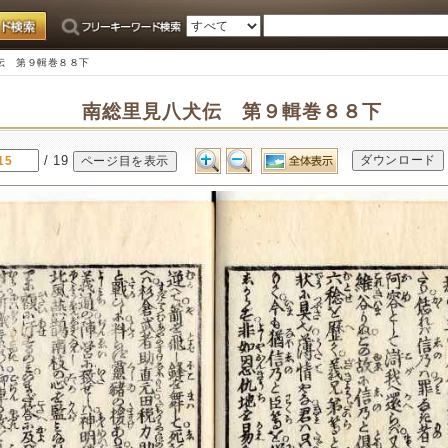
伝 第９輯巻８８下
南総里見八犬伝 第９輯巻８８下
/ 19