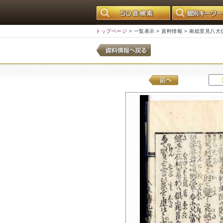
トップページ
>
一覧表示
>
資料情報
> 南総里見八犬