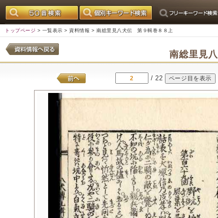
トップページ
>
一覧表示
>
資料情報
> 南総里見八犬伝 第９輯巻８８上
南総里見
/ 22