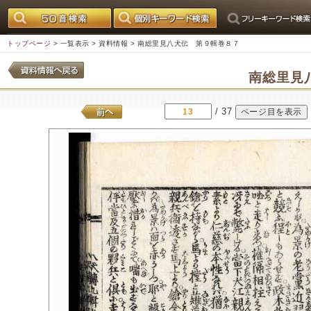
トップページ
>
一覧表示
>
資料情報
> 南総里見八犬伝 第９輯巻８７
南総里見
/ 37