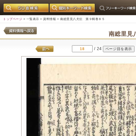
トップページ
>
一覧表示
>
資料情報
> 南総里見八犬伝 第９輯巻８５
南総里見
/ 24