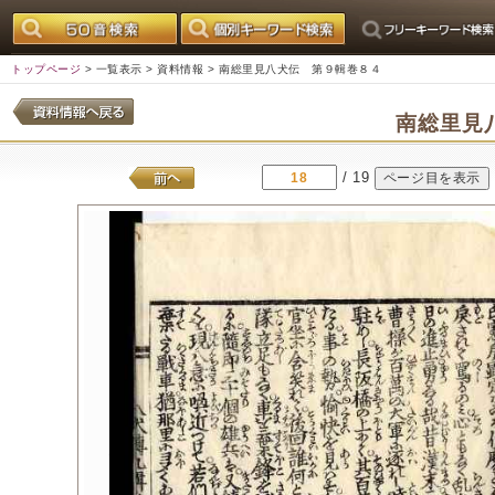
トップページ
>
一覧表示
>
資料情報
> 南総里見八犬伝 第９輯巻８４
南総里見
/ 19