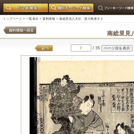
トップページ
>
一覧表示
>
資料情報
> 南総里見八犬伝 第９輯巻８２
南総里見
/ 35