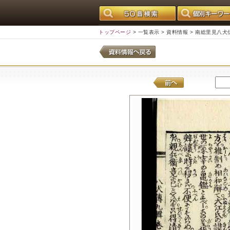
トップページ
>
一覧表示
>
資料情報
> 南総里見八犬