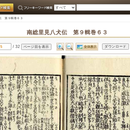
伝 第９輯巻６３
南総里見八犬伝 第９輯巻６３
/ 32