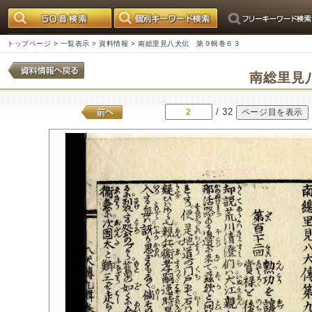
トップページ
>
一覧表示
>
資料情報
> 南総里見八犬伝 第９輯巻６３
南総里見
/ 32