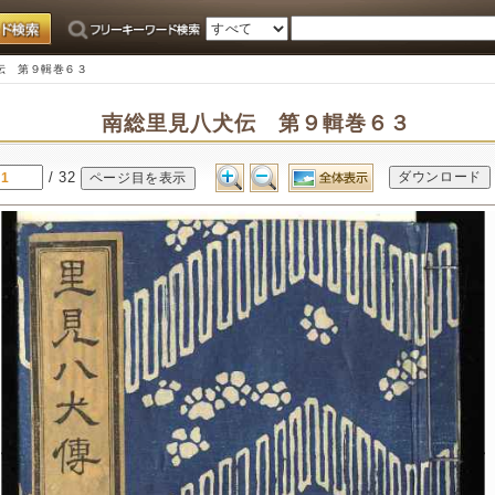
伝 第９輯巻６３
南総里見八犬伝 第９輯巻６３
/ 32