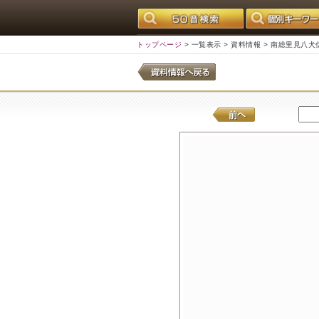
トップページ
>
一覧表示
>
資料情報
> 南総里見八犬