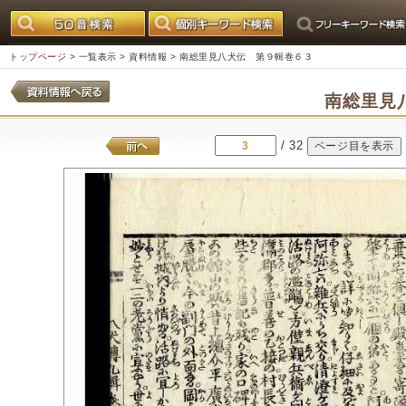
トップページ
>
一覧表示
>
資料情報
> 南総里見八犬伝 第９輯巻６３
南総里見
/ 32