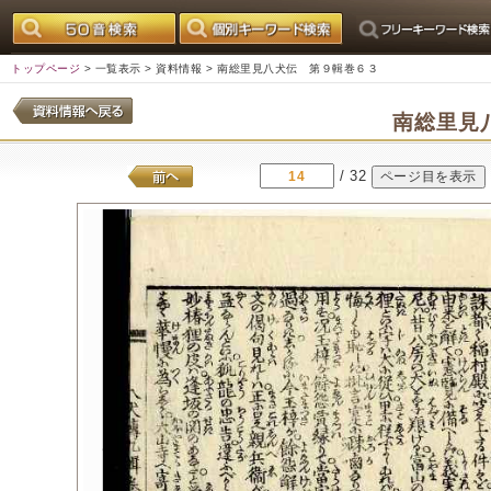
トップページ
>
一覧表示
>
資料情報
> 南総里見八犬伝 第９輯巻６３
南総里見
/ 32