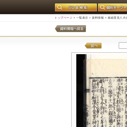
トップページ
>
一覧表示
>
資料情報
> 南総里見八犬