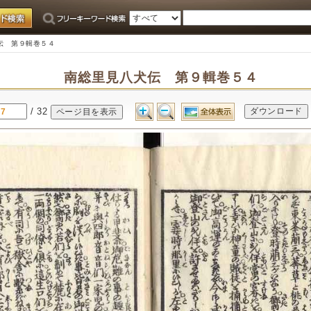
伝 第９輯巻５４
南総里見八犬伝 第９輯巻５４
/ 32