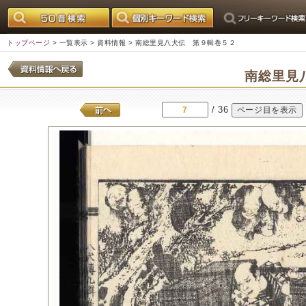
トップページ
>
一覧表示
>
資料情報
> 南総里見八犬伝 第９輯巻５２
南総里見
/ 36